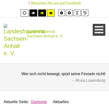
Besuchen Sie uns auf Facebook
Schrift
Schrift
PLG_SYSTEM
Standardschr
Normale
Hoher
Hoher
Hoher
kleiner
größer
Ansicht
Kontrast
Kontrast
Kontrast
schwarz/weiß
schwarz/gelb
gelb/schwarz
Landesfrauenrat
Sachsen-Anhalt e. V.
Wer sich nicht bewegt, spürt seine Fesseln nicht!
Rosa Luxemburg
Aktuelle Seite:
Startseite
Aktuelles