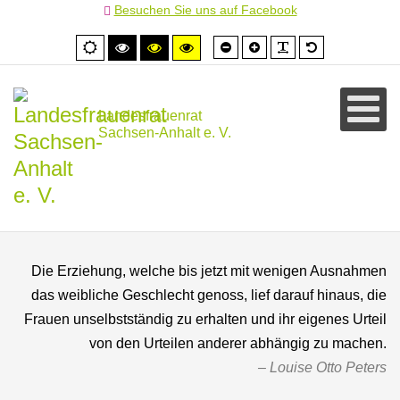
Besuchen Sie uns auf Facebook
Schrift
Schrift
PLG_SYSTEM
Standardschr
Normale
Hoher
Hoher
Hoher
kleiner
größer
Ansicht
Kontrast
Kontrast
Kontrast
schwarz/weiß
schwarz/gelb
gelb/schwarz
Landesfrauenrat
Sachsen-Anhalt e. V.
Die Erziehung, welche bis jetzt mit wenigen Ausnahmen
das weibliche Geschlecht genoss, lief darauf hinaus, die
Frauen unselbstständig zu erhalten und ihr eigenes Urteil
von den Urteilen anderer abhängig zu machen.
Louise Otto Peters