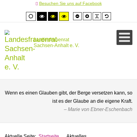
Besuchen Sie uns auf Facebook
Schrift
Schrift
PLG_SYSTEM
Standardschr
Normale
Hoher
Hoher
Hoher
kleiner
größer
Ansicht
Kontrast
Kontrast
Kontrast
schwarz/weiß
schwarz/gelb
gelb/schwarz
Landesfrauenrat
Sachsen-Anhalt e. V.
Wenn es einen Glauben gibt, der Berge versetzen kann, so
ist es der Glaube an die eigene Kraft.
Marie von Ebner-Eschenbach
Aktuelle Seite:
Startseite
Aktuelles