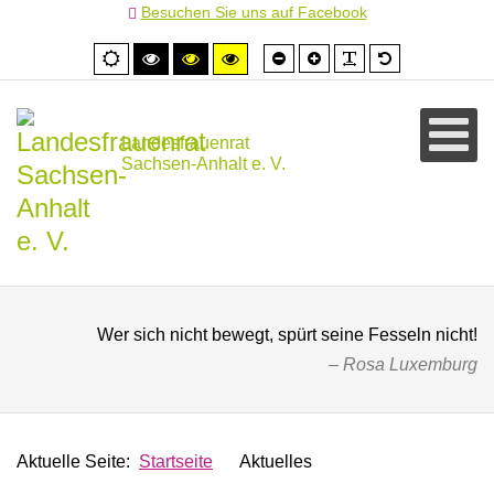
Besuchen Sie uns auf Facebook
Schrift
Schrift
PLG_SYSTEM
Standardschr
Normale
Hoher
Hoher
Hoher
kleiner
größer
Ansicht
Kontrast
Kontrast
Kontrast
schwarz/weiß
schwarz/gelb
gelb/schwarz
Landesfrauenrat
Sachsen-Anhalt e. V.
Wer sich nicht bewegt, spürt seine Fesseln nicht!
Rosa Luxemburg
Aktuelle Seite:
Startseite
Aktuelles