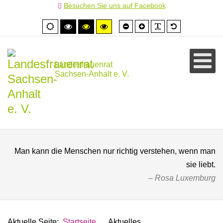
Besuchen Sie uns auf Facebook
Schrift
Schrift
PLG_SYSTEM
Standardschr
Normale
Hoher
Hoher
Hoher
kleiner
größer
Ansicht
Kontrast
Kontrast
Kontrast
schwarz/weiß
schwarz/gelb
gelb/schwarz
Landesfrauenrat
Sachsen-Anhalt e. V.
Man kann die Menschen nur richtig verstehen, wenn man
sie liebt.
Rosa Luxemburg
Aktuelle Seite:
Startseite
Aktuelles