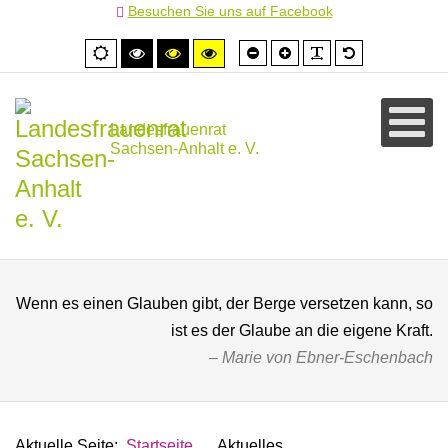
Besuchen Sie uns auf Facebook
Schrift
Schrift
PLG_SYSTEM
Standardschr
Normale
Hoher
Hoher
Hoher
kleiner
größer
Ansicht
Kontrast
Kontrast
Kontrast
schwarz/weiß
schwarz/gelb
gelb/schwarz
Landesfrauenrat
Sachsen-Anhalt e. V.
Wenn es einen Glauben gibt, der Berge versetzen kann, so
ist es der Glaube an die eigene Kraft.
Marie von Ebner-Eschenbach
Aktuelle Seite:
Startseite
Aktuelles