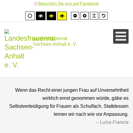
Besuchen Sie uns auf Facebook
Schrift
Schrift
PLG_SYSTEM
Standardschr
Normale
Hoher
Hoher
Hoher
kleiner
größer
Ansicht
Kontrast
Kontrast
Kontrast
schwarz/weiß
schwarz/gelb
gelb/schwarz
Landesfrauenrat
Sachsen-Anhalt e. V.
Wenn das Recht einer jungen Frau auf Unversehrtheit
wirklich ernst genommen würde, gäbe es
Selbstverteidigung für Frauen als Schulfach. Stattdessen
lernen wir nach wie vor Anpassung.
Luisa Francia