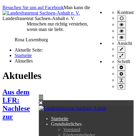
Besuchen Sie uns auf Facebook
Man kann die
Kontrast
Landesfrauenrat Sachsen-Anhalt e. V.
Normal
Ansich
Menschen nur richtig verstehen,
Hoher
wenn man sie liebt.
Kontra
Hoher
schwar
Kontra
Hoher
Rosa Luxemburg
schwar
Kontra
Ansicht
gelb/s
Feste
Aktuelle Seite:
Breite
Startseite
Volle
Breite
Aktuelles
Schrift
Schrift
kleiner
Aktuelles
Schrift
größer
PLG_S
Standar
Aus dem
LFR:
Nachlese
zur
Startseite
Grundsätzliches
Vorstand
Fördermitglieder