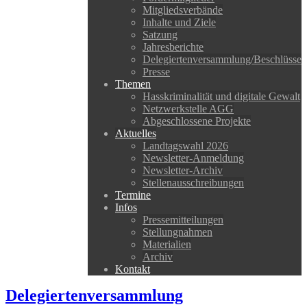
Mitgliedsverbände
Inhalte und Ziele
Satzung
Jahresberichte
Delegiertenversammlung/Beschlüsse
Presse
Themen
Hasskriminalität und digitale Gewalt
Netzwerkstelle AGG
Abgeschlossene Projekte
Aktuelles
Landtagswahl 2026
Newsletter-Anmeldung
Newsletter-Archiv
Stellenausschreibungen
Termine
Infos
Pressemitteilungen
Stellungnahmen
Materialien
Archiv
Kontakt
Delegiertenversammlung