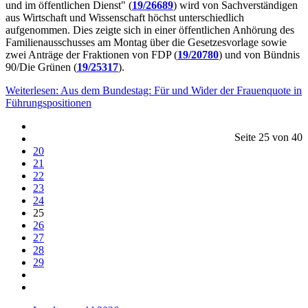
und im öffentlichen Dienst" (
19/26689
) wird von Sachverständigen
aus Wirtschaft und Wissenschaft höchst unterschiedlich
aufgenommen. Dies zeigte sich in einer öffentlichen Anhörung des
Familienausschusses am Montag über die Gesetzesvorlage sowie
zwei Anträge der Fraktionen von FDP (
19/20780
) und von Bündnis
90/Die Grünen (
19/25317
).
Weiterlesen: Aus dem Bundestag: Für und Wider der Frauenquote in
Führungspositionen
Seite 25 von 40
20
21
22
23
24
25
26
27
28
29