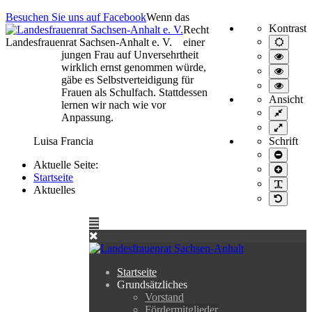
Besuchen Sie uns auf Facebook
Wenn das
Kontrast
Recht
Landesfrauenrat Sachsen-Anhalt e. V.
einer
Normal
Ansich
jungen Frau auf Unversehrtheit
Hoher
wirklich ernst genommen würde,
Kontra
Hoher
schwar
gäbe es Selbstverteidigung für
Kontra
Hoher
Frauen als Schulfach. Stattdessen
schwar
Kontra
Ansicht
lernen wir nach wie vor
gelb/s
Feste
Anpassung.
Breite
Volle
Breite
Luisa Francia
Schrift
Schrift
Aktuelle Seite:
kleiner
Schrift
Startseite
größer
PLG_S
Aktuelles
Standar
Startseite
Grundsätzliches
Vorstand
Fördermitglieder