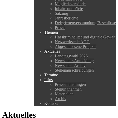
Mitgliedsverbände
Inhalte und Ziele
Satzung
Jahresberichte
Delegiertenversammlung/Beschlüsse
Presse
Themen
Hasskriminalität und digitale Gewalt
Netzwerkstelle AGG
Abgeschlossene Projekte
Aktuelles
Landtagswahl 2026
Newsletter-Anmeldung
Newsletter-Archiv
Stellenausschreibungen
Termine
Infos
Pressemitteilungen
Stellungnahmen
Materialien
Archiv
Kontakt
Aktuelles