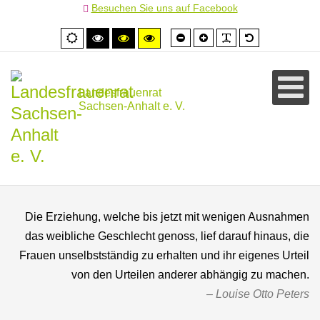
Besuchen Sie uns auf Facebook
Schrift
Schrift
PLG_SYSTEM
Standardschr
Normale
Hoher
Hoher
Hoher
kleiner
größer
Ansicht
Kontrast
Kontrast
Kontrast
schwarz/weiß
schwarz/gelb
gelb/schwarz
Landesfrauenrat
Sachsen-Anhalt e. V.
Die Erziehung, welche bis jetzt mit wenigen Ausnahmen
das weibliche Geschlecht genoss, lief darauf hinaus, die
Frauen unselbstständig zu erhalten und ihr eigenes Urteil
von den Urteilen anderer abhängig zu machen.
Louise Otto Peters