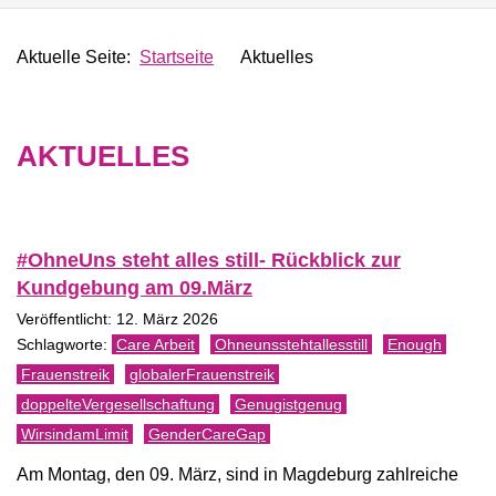
Aktuelle Seite:
Startseite
Aktuelles
AKTUELLES
#OhneUns steht alles still- Rückblick zur
Kundgebung am 09.März
Veröffentlicht: 12. März 2026
Care Arbeit
Ohneunsstehtallesstill
Enough
Frauenstreik
globalerFrauenstreik
doppelteVergesellschaftung
Genugistgenug
WirsindamLimit
GenderCareGap
Am Montag, den 09. März, sind in Magdeburg zahlreiche