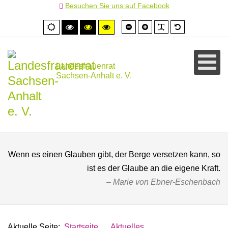
Besuchen Sie uns auf Facebook
Schrift
Schrift
PLG_SYSTEM
Standardschr
Normale
Hoher
Hoher
Hoher
kleiner
größer
Ansicht
Kontrast
Kontrast
Kontrast
schwarz/weiß
schwarz/gelb
gelb/schwarz
Landesfrauenrat
Sachsen-Anhalt e. V.
Wenn es einen Glauben gibt, der Berge versetzen kann, so
ist es der Glaube an die eigene Kraft.
Marie von Ebner-Eschenbach
Aktuelle Seite:
Startseite
Aktuelles