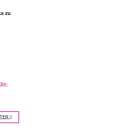
ks zu
die-
TER