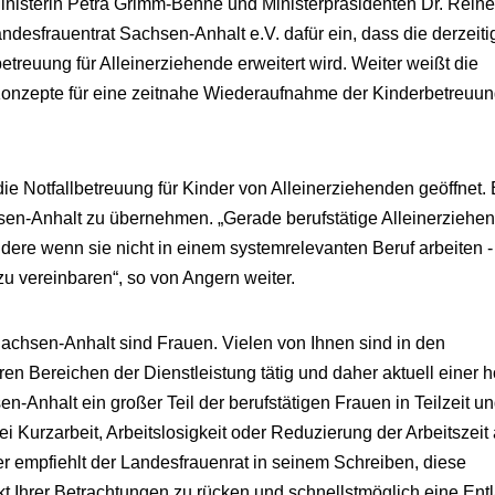
inisterin Petra Grimm-Benne und Ministerpräsidenten Dr. Reine
andesfrauentrat Sachsen-Anhalt e.V. dafür ein, dass die derzeiti
treuung für Alleinerziehende erweitert wird. Weiter weißt die
 Konzepte für eine zeitnahe Wiederaufnahme der Kinderbetreuu
e Notfallbetreuung für Kinder von Alleinerziehenden geöffnet.
hsen-Anhalt zu übernehmen. „Gerade berufstätige Alleinerziehe
ere wenn sie nicht in einem systemrelevanten Beruf arbeiten -
zu vereinbaren“, so von Angern weiter.
achsen-Anhalt sind Frauen. Vielen von Ihnen sind in den
en Bereichen der Dienstleistung tätig und daher aktuell einer 
-Anhalt ein großer Teil der berufstätigen Frauen in Teilzeit un
ei Kurzarbeit, Arbeitslosigkeit oder Reduzierung der Arbeitszeit
r empfiehlt der Landesfrauenrat in seinem Schreiben, diese
kt Ihrer Betrachtungen zu rücken und schnellstmöglich eine Ent