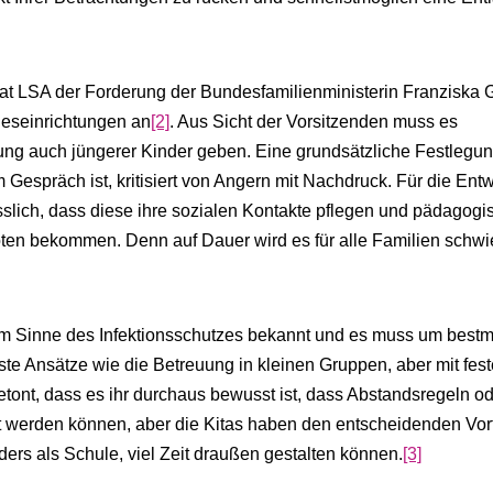
rat LSA der Forderung der Bundesfamilienministerin Franziska G
geseinrichtungen an
[2]
. Aus Sicht der Vorsitzenden muss es
uung auch jüngerer Kinder geben. Eine grundsätzliche Festlegun
m Gespräch ist, kritisiert von Angern mit Nachdruck. Für die Ent
ässlich, dass diese ihre sozialen Kontakte pflegen und pädagogi
en bekommen. Denn auf Dauer wird es für alle Familien schwie
im Sinne des Infektionsschutzes bekannt und es muss um best
te Ansätze wie die Betreuung in kleinen Gruppen, aber mit fes
ont, dass es ihr durchaus bewusst ist, dass Abstandsregeln o
werden können, aber die Kitas haben den entscheidenden Vort
ders als Schule, viel Zeit draußen gestalten können.
[3]