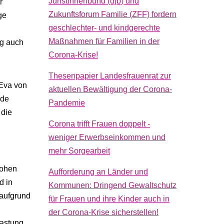
Juristinnenbund (djb) und
r
Zukunftsforum Familie (ZFF) fordern
ge
geschlechter- und kindgerechte
Maßnahmen für Familien in der
ng auch
Corona-Krise!
Thesenpapier Landesfrauenrat zur
 Eva von
aktuellen Bewältigung der Corona-
nde
Pandemie
 die
Corona trifft Frauen doppelt -
weniger Erwerbseinkommen und
mehr Sorgearbeit
hohen
Aufforderung an Länder und
d in
Kommunen: Dringend Gewaltschutz
 aufgrund
für Frauen und ihre Kinder auch in
der Corona-Krise sicherstellen!
lastung