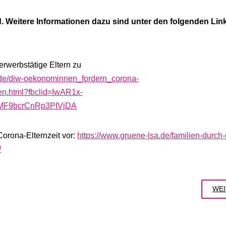
d. Weitere Informationen dazu sind unter den folgenden Lin
rwerbstätige Eltern zu
.de/diw-oekonominnen_fordern_corona-
en.html?fbclid=IwAR1x-
F9bcrCnRp3PIVjDA
Corona-Elternzeit vor:
https://www.gruene-lsa.de/familien-durch-
/
WEI