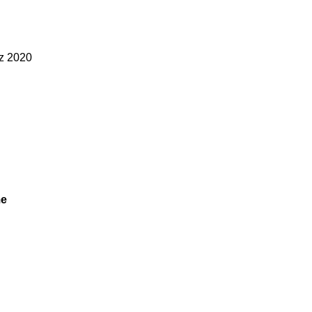
rz 2020
me