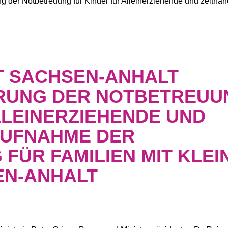
ng der Notbetreuung für Kinder für Alleinerziehende und zeitn
 SACHSEN-ANHALT
RUNG DER NOTBETREUU
LLEINERZIEHENDE UND
AUFNAHME DER
FÜR FAMILIEN MIT KLEI
EN-ANHALT