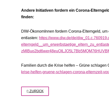
Andere Initiativen fordern ein Corona-Elterngel
finden:
DIW-ÖkonomInnen fordern Corona-Elterngeld, um e
entlasten:
https://www.diw.de/de/diw_01.c.760919
elterngeld__um_erwerbstaetige_eltern_zu_entlast
zMlBuo2bd6wer48euOILJO5L7Bb5MQM76HUVBM
Familien durch die Krise helfen – Grüne schlagen 
krise-helfen-gruene-schlagen-corona-elternzeit-vor
ZURÜCK