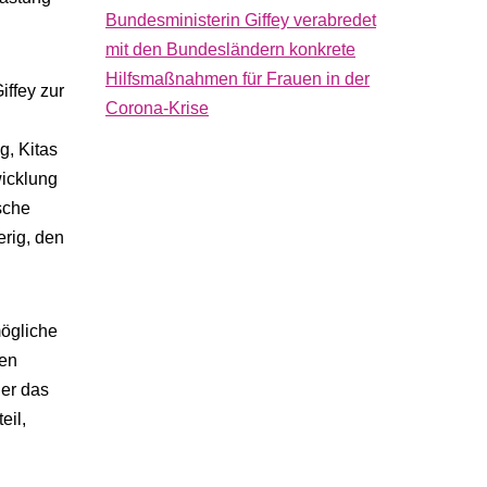
Bundesministerin Giffey verabredet
mit den Bundesländern konkrete
Hilfsmaßnahmen für Frauen in der
iffey zur
Corona-Krise
g, Kitas
wicklung
sche
rig, den
mögliche
ten
der das
eil,