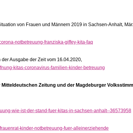
tsituation von Frauen und Männern 2019 in Sachsen-Anhalt, Mä
corona-notbetreuung-franziska-giffey-kita-faq
n der Ausgabe der Zeit vom 16.04.2020,
ffnung-kitas-coronavirus-familien-kinder-betreuung
 Mitteldeutschen Zeitung und der Magdeburger Volksstim
euung-wie-ist-der-stand-fuer-kitas-in-sachsen-anhalt--36573958
rauenrat-kinder-notbetreuung-fuer-alleinerziehende