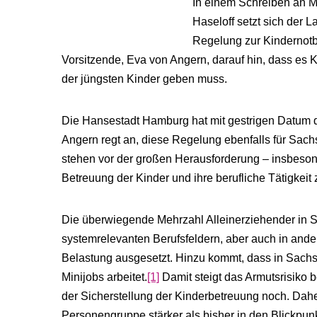
In einem Schreiben an M
Haseloff setzt sich der L
Regelung zur Kindernotbe
Vorsitzende, Eva von Angern, darauf hin, dass es
der jüngsten Kinder geben muss.
Die Hansestadt Hamburg hat mit gestrigen Datum di
Angern regt an, diese Regelung ebenfalls für Sac
stehen vor der großen Herausforderung – insbesond
Betreuung der Kinder und ihre berufliche Tätigkeit 
Die überwiegende Mehrzahl Alleinerziehender in S
systemrelevanten Berufsfeldern, aber auch in ander
Belastung ausgesetzt. Hinzu kommt, dass in Sachsen
Minijobs arbeitet.
[1]
Damit steigt das Armutsrisiko b
der Sicherstellung der Kinderbetreuung noch. Dahe
Personengruppe stärker als bisher in den Blickpun