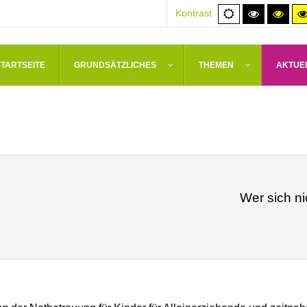
Normale
Hoher
Hoh
Kontrast
Ansicht
Kontrast
Kont
schwarz/
schw
STARTSEITE
GRUNDSÄTZLICHES
THEMEN
AKTUE
Wer sich ni