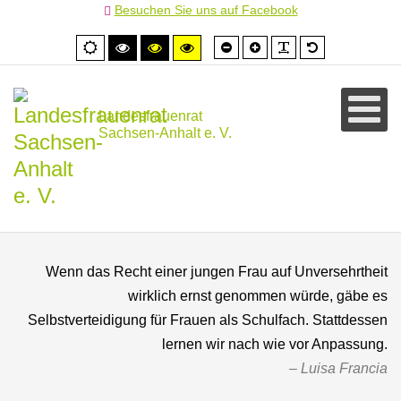
Besuchen Sie uns auf Facebook
Schrift
Schrift
PLG_SYSTEM
Standardschr
Normale
Hoher
Hoher
Hoher
kleiner
größer
Ansicht
Kontrast
Kontrast
Kontrast
schwarz/weiß
schwarz/gelb
gelb/schwarz
Landesfrauenrat
Sachsen-Anhalt e. V.
Wenn das Recht einer jungen Frau auf Unversehrtheit
wirklich ernst genommen würde, gäbe es
Selbstverteidigung für Frauen als Schulfach. Stattdessen
lernen wir nach wie vor Anpassung.
Luisa Francia