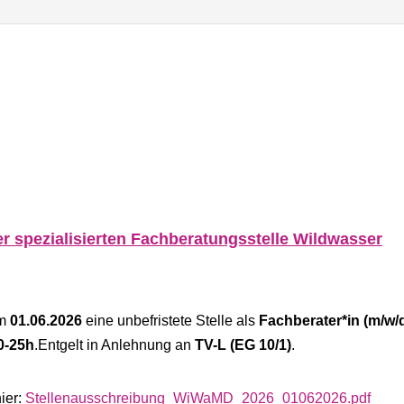
er spezialisierten Fachberatungsstelle Wildwasser
um
01.06.2026
eine unbefristete Stelle als
Fachberater*in (m/w/
0-25h
.Entgelt in Anlehnung an
TV-L (EG 10/1)
.
ier:
Stellenausschreibung_WiWaMD_2026_01062026.pdf