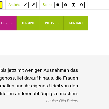
Feste
Volle
Schrift
Schrift
PLG_SYSTEM_J
Standardschrif
er
Hoher
Ansicht
Schrift
Breite
Breite
kleiner
größer
rast
Kontrast
weiß
arz/gelb
gelb/schwarz
LLES
TERMINE
INFOS
KONTAKT
 bis jetzt mit wenigen Ausnahmen das
enoss, lief darauf hinaus, die Frauen
rhalten und ihr eigenes Urteil von den
Urteilen anderer abhängig zu machen.
Louise Otto Peters