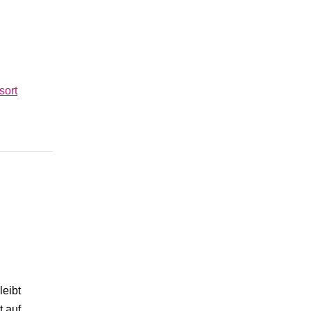
.
sort
leibt
t auf,