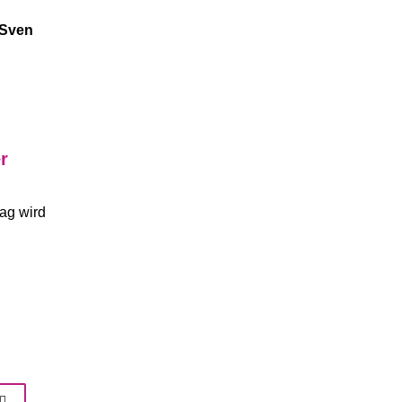
 Sven
r
rag wird