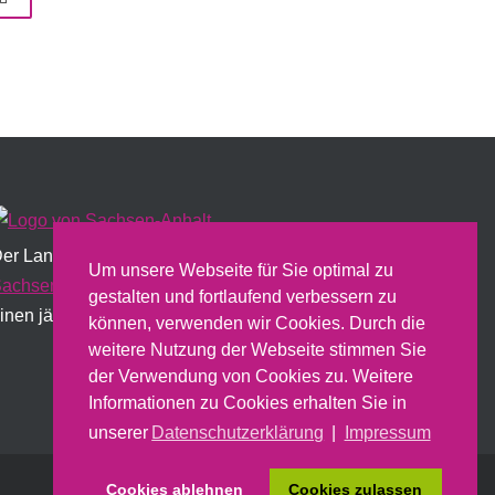
er Landesfrauenrat wird institutionell vom Land
Um unsere Webseite für Sie optimal zu
achsen-Anhalt
gefördert und erstellt dazu u.a.
gestalten und fortlaufend verbessern zu
inen jährlichen Sachbericht.
können, verwenden wir Cookies. Durch die
weitere Nutzung der Webseite stimmen Sie
der Verwendung von Cookies zu. Weitere
Informationen zu Cookies erhalten Sie in
unserer
Datenschutzerklärung
|
Impressum
Cookies ablehnen
Cookies zulassen