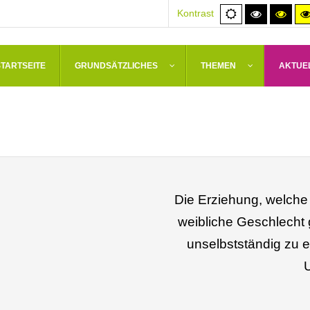
Normale
Hoher
Hoh
Kontrast
Ansicht
Kontrast
Kont
schwarz/
schw
STARTSEITE
GRUNDSÄTZLICHES
THEMEN
AKTUE
Die Erziehung, welche
weibliche Geschlecht g
unselbstständig zu e