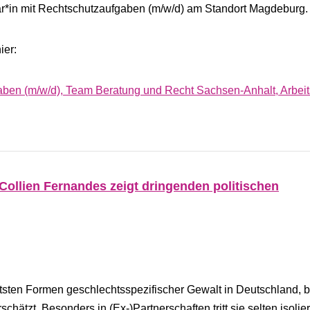
etär*in mit Rechtschutzaufgaben (m/w/d) am Standort Magdeburg
ier:
gaben (m/w/d), Team Beratung und Recht Sachsen-Anhalt, Arbeit
Collien Fernandes zeigt dringenden politischen
etsten Formen geschlechtsspezifischer Gewalt in Deutschland, b
schätzt. Besonders in (Ex-)Partnerschaften tritt sie selten isolier