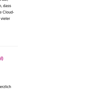
n, dass
me Cloud-
vieler
l)
erzlich