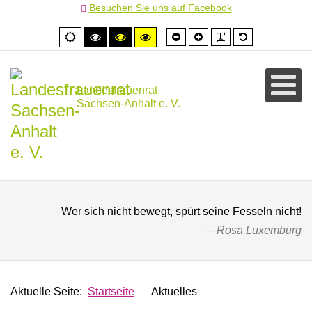
Besuchen Sie uns auf Facebook
Schrift
Schrift
PLG_SYSTEM
Standardschr
Normale
Hoher
Hoher
Hoher
kleiner
größer
Ansicht
Kontrast
Kontrast
Kontrast
schwarz/weiß
schwarz/gelb
gelb/schwarz
Landesfrauenrat
Sachsen-Anhalt e. V.
Wer sich nicht bewegt, spürt seine Fesseln nicht!
Rosa Luxemburg
Aktuelle Seite:
Startseite
Aktuelles