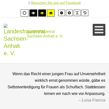
Besuchen Sie uns auf Facebook
Schrift
Schrift
PLG_SYSTEM
Standardschr
Normale
Hoher
Hoher
Hoher
kleiner
größer
Ansicht
Kontrast
Kontrast
Kontrast
schwarz/weiß
schwarz/gelb
gelb/schwarz
Landesfrauenrat
Sachsen-Anhalt e. V.
Wenn das Recht einer jungen Frau auf Unversehrtheit
wirklich ernst genommen würde, gäbe es
Selbstverteidigung für Frauen als Schulfach. Stattdessen
lernen wir nach wie vor Anpassung.
Luisa Francia