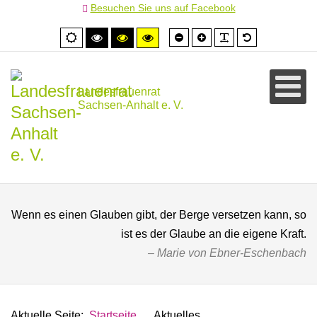
Besuchen Sie uns auf Facebook
Schrift
Schrift
PLG_SYSTEM
Standardschr
Normale
Hoher
Hoher
Hoher
kleiner
größer
Ansicht
Kontrast
Kontrast
Kontrast
schwarz/weiß
schwarz/gelb
gelb/schwarz
Landesfrauenrat
Sachsen-Anhalt e. V.
Wenn es einen Glauben gibt, der Berge versetzen kann, so
ist es der Glaube an die eigene Kraft.
Marie von Ebner-Eschenbach
Aktuelle Seite:
Startseite
Aktuelles