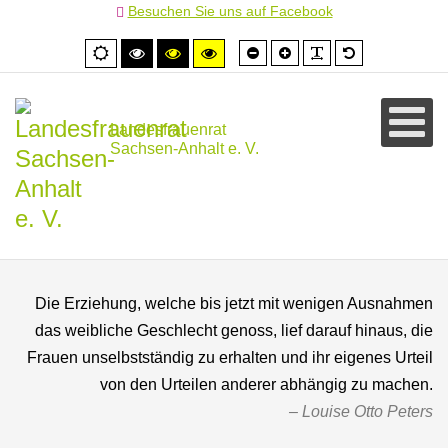
Besuchen Sie uns auf Facebook
Schrift
Schrift
PLG_SYSTEM
Standardschr
Normale
Hoher
Hoher
Hoher
kleiner
größer
Ansicht
Kontrast
Kontrast
Kontrast
schwarz/weiß
schwarz/gelb
gelb/schwarz
Landesfrauenrat
Sachsen-Anhalt e. V.
Die Erziehung, welche bis jetzt mit wenigen Ausnahmen
das weibliche Geschlecht genoss, lief darauf hinaus, die
Frauen unselbstständig zu erhalten und ihr eigenes Urteil
von den Urteilen anderer abhängig zu machen.
Louise Otto Peters