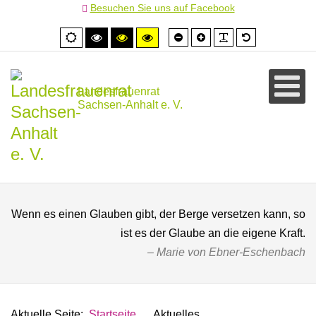
Besuchen Sie uns auf Facebook
Schrift
Schrift
PLG_SYSTEM
Standardschr
Normale
Hoher
Hoher
Hoher
kleiner
größer
Ansicht
Kontrast
Kontrast
Kontrast
schwarz/weiß
schwarz/gelb
gelb/schwarz
Landesfrauenrat
Sachsen-Anhalt e. V.
Wenn es einen Glauben gibt, der Berge versetzen kann, so
ist es der Glaube an die eigene Kraft.
Marie von Ebner-Eschenbach
Aktuelle Seite:
Startseite
Aktuelles