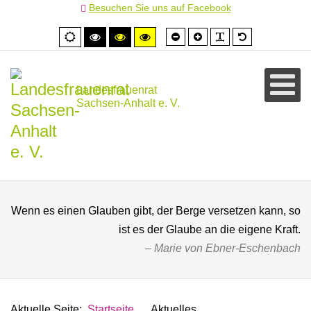
Besuchen Sie uns auf Facebook
Schrift
Schrift
PLG_SYSTEM
Standardschr
Normale
Hoher
Hoher
Hoher
kleiner
größer
Ansicht
Kontrast
Kontrast
Kontrast
schwarz/weiß
schwarz/gelb
gelb/schwarz
Landesfrauenrat
Sachsen-Anhalt e. V.
Wenn es einen Glauben gibt, der Berge versetzen kann, so
ist es der Glaube an die eigene Kraft.
Marie von Ebner-Eschenbach
Aktuelle Seite:
Startseite
Aktuelles