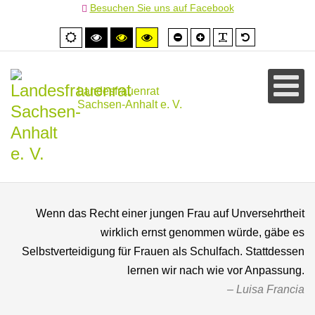
Besuchen Sie uns auf Facebook
Schrift
Schrift
PLG_SYSTEM
Standardschr
Normale
Hoher
Hoher
Hoher
kleiner
größer
Ansicht
Kontrast
Kontrast
Kontrast
schwarz/weiß
schwarz/gelb
gelb/schwarz
Landesfrauenrat
Sachsen-Anhalt e. V.
Wenn das Recht einer jungen Frau auf Unversehrtheit
wirklich ernst genommen würde, gäbe es
Selbstverteidigung für Frauen als Schulfach. Stattdessen
lernen wir nach wie vor Anpassung.
Luisa Francia