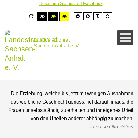
Besuchen Sie uns auf Facebook
Schrift
Schrift
PLG_SYSTEM
Standardschr
Normale
Hoher
Hoher
Hoher
kleiner
größer
Ansicht
Kontrast
Kontrast
Kontrast
schwarz/weiß
schwarz/gelb
gelb/schwarz
Landesfrauenrat
Sachsen-Anhalt e. V.
Die Erziehung, welche bis jetzt mit wenigen Ausnahmen
das weibliche Geschlecht genoss, lief darauf hinaus, die
Frauen unselbstständig zu erhalten und ihr eigenes Urteil
von den Urteilen anderer abhängig zu machen.
Louise Otto Peters