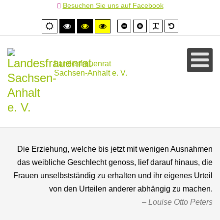
Besuchen Sie uns auf Facebook
Schrift
Schrift
PLG_SYSTEM
Standardschr
Normale
Hoher
Hoher
Hoher
kleiner
größer
Ansicht
Kontrast
Kontrast
Kontrast
schwarz/weiß
schwarz/gelb
gelb/schwarz
Landesfrauenrat
Sachsen-Anhalt e. V.
Die Erziehung, welche bis jetzt mit wenigen Ausnahmen
das weibliche Geschlecht genoss, lief darauf hinaus, die
Frauen unselbstständig zu erhalten und ihr eigenes Urteil
von den Urteilen anderer abhängig zu machen.
Louise Otto Peters