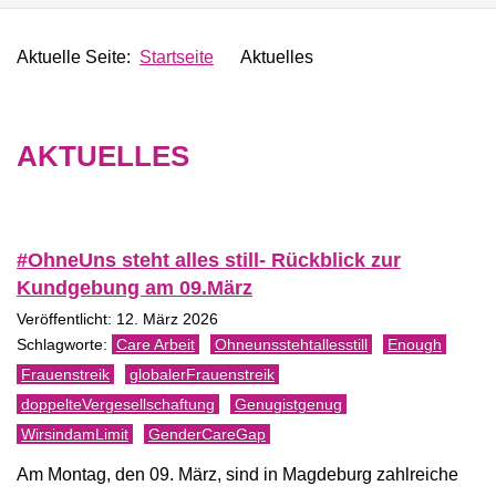
Aktuelle Seite:
Startseite
Aktuelles
AKTUELLES
#OhneUns steht alles still- Rückblick zur
Kundgebung am 09.März
Veröffentlicht: 12. März 2026
Care Arbeit
Ohneunsstehtallesstill
Enough
Frauenstreik
globalerFrauenstreik
doppelteVergesellschaftung
Genugistgenug
WirsindamLimit
GenderCareGap
Am Montag, den 09. März, sind in Magdeburg zahlreiche