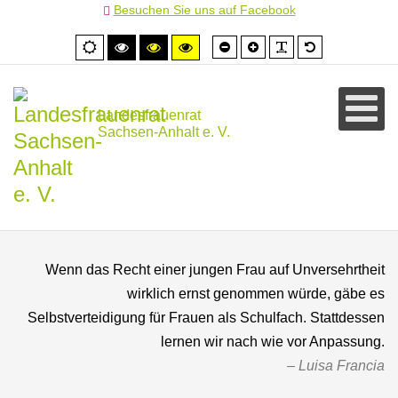
Besuchen Sie uns auf Facebook
Schrift
Schrift
PLG_SYSTEM
Standardschr
Normale
Hoher
Hoher
Hoher
kleiner
größer
Ansicht
Kontrast
Kontrast
Kontrast
schwarz/weiß
schwarz/gelb
gelb/schwarz
Landesfrauenrat
Sachsen-Anhalt e. V.
Wenn das Recht einer jungen Frau auf Unversehrtheit
wirklich ernst genommen würde, gäbe es
Selbstverteidigung für Frauen als Schulfach. Stattdessen
lernen wir nach wie vor Anpassung.
Luisa Francia