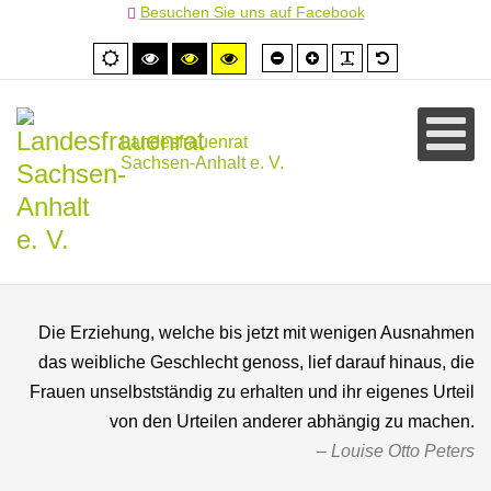
Besuchen Sie uns auf Facebook
Schrift
Schrift
PLG_SYSTEM
Standardschr
Normale
Hoher
Hoher
Hoher
kleiner
größer
Ansicht
Kontrast
Kontrast
Kontrast
schwarz/weiß
schwarz/gelb
gelb/schwarz
Landesfrauenrat
Sachsen-Anhalt e. V.
Die Erziehung, welche bis jetzt mit wenigen Ausnahmen
das weibliche Geschlecht genoss, lief darauf hinaus, die
Frauen unselbstständig zu erhalten und ihr eigenes Urteil
von den Urteilen anderer abhängig zu machen.
Louise Otto Peters