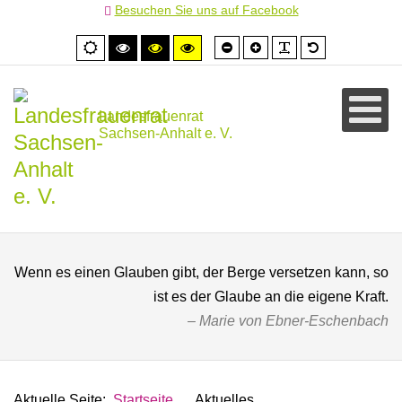
Besuchen Sie uns auf Facebook
Schrift
Schrift
PLG_SYSTEM
Standardschr
Normale
Hoher
Hoher
Hoher
kleiner
größer
Ansicht
Kontrast
Kontrast
Kontrast
schwarz/weiß
schwarz/gelb
gelb/schwarz
Landesfrauenrat
Sachsen-Anhalt e. V.
Wenn es einen Glauben gibt, der Berge versetzen kann, so
ist es der Glaube an die eigene Kraft.
Marie von Ebner-Eschenbach
Aktuelle Seite:
Startseite
Aktuelles