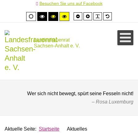
Besuchen Sie uns auf Facebook
Schrift
Schrift
PLG_SYSTEM
Standardschr
Normale
Hoher
Hoher
Hoher
kleiner
größer
Ansicht
Kontrast
Kontrast
Kontrast
schwarz/weiß
schwarz/gelb
gelb/schwarz
Landesfrauenrat
Sachsen-Anhalt e. V.
Wer sich nicht bewegt, spürt seine Fesseln nicht!
Rosa Luxemburg
Aktuelle Seite:
Startseite
Aktuelles