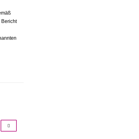
gemäß
 Bericht
nannten