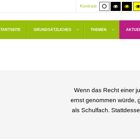
Normale
Hoher
Hoh
Kontrast
Ansicht
Kontrast
Kont
schwarz/
schw
STARTSEITE
GRUNDSÄTZLICHES
THEMEN
AKTUE
Wenn das Recht einer ju
ernst genommen würde, gä
als Schulfach. Stattdess