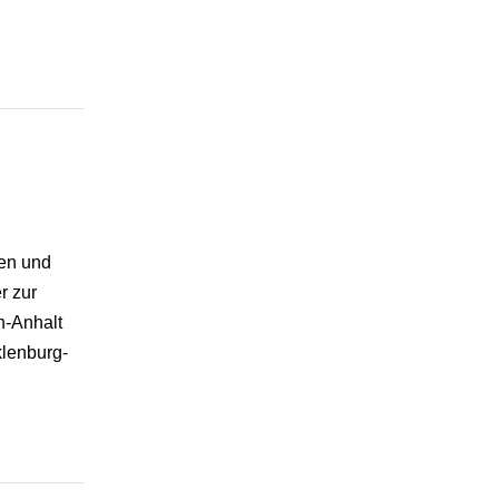
uen und
r zur
n-Anhalt
klenburg-