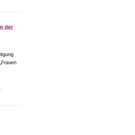
n der
htigung
 „Frauen
.