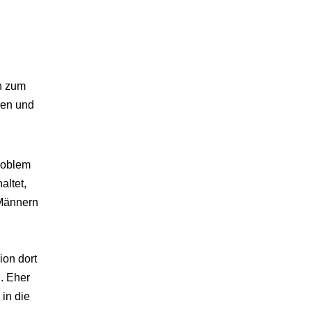
en zum
nnen und
roblem
altet,
 Männern
ion dort
. Eher
in die