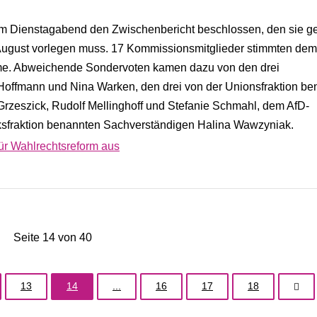
am Dienstagabend den Zwischenbericht beschlossen, den sie 
ugust vorlegen muss. 17 Kommissionsmitglieder stimmten dem
mme. Abweichende Sondervoten kamen dazu von den drei
offmann und Nina Warken, den drei von der Unionsfraktion be
rzeszick, Rudolf Mellinghoff und Stefanie Schmahl, dem AfD-
nksfraktion benannten Sachverständigen Halina Wawzyniak.
ür Wahlrechtsreform aus
Seite 14 von 40
13
14
...
16
17
18