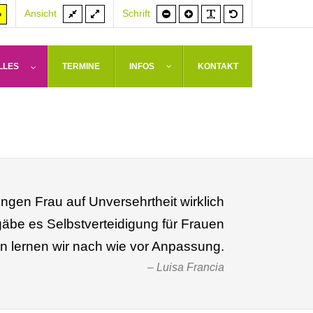
Feste
Volle
Schrift
Schrift
PLG_SYSTEM_J
Standardschrif
er
Hoher
Ansicht
Schrift
Breite
Breite
kleiner
größer
rast
Kontrast
weiß
arz/gelb
gelb/schwarz
LLES
TERMINE
INFOS
KONTAKT
ngen Frau auf Unversehrtheit wirklich
be es Selbstverteidigung für Frauen
en lernen wir nach wie vor Anpassung.
Luisa Francia