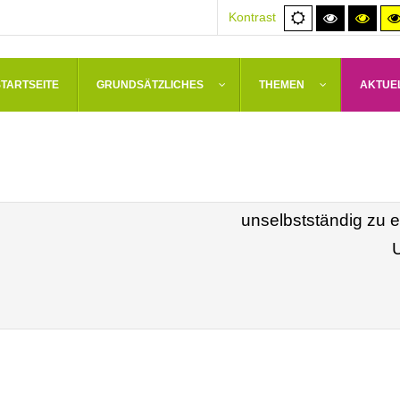
Normale
Hoher
Hoh
Kontrast
Ansicht
Kontrast
Kont
schwarz/
schw
STARTSEITE
GRUNDSÄTZLICHES
THEMEN
AKTUE
Die Erziehung, welche
weibliche Geschlecht g
unselbstständig zu e