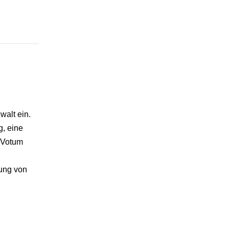
walt ein.
, eine
 Votum
ung von