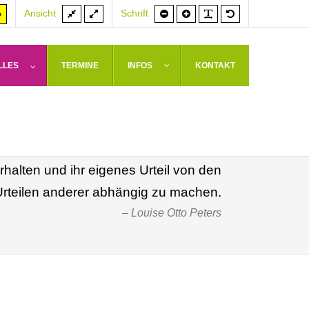
Feste
Volle
Schrift
Schrift
PLG_SYSTEM_J
Standardschrif
er
Hoher
Ansicht
Schrift
Breite
Breite
kleiner
größer
rast
Kontrast
weiß
arz/gelb
gelb/schwarz
LLES
TERMINE
INFOS
KONTAKT
 bis jetzt mit wenigen Ausnahmen das
enoss, lief darauf hinaus, die Frauen
rhalten und ihr eigenes Urteil von den
Urteilen anderer abhängig zu machen.
Louise Otto Peters