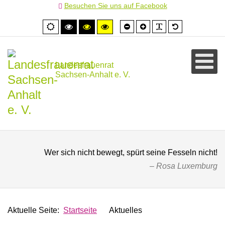
Besuchen Sie uns auf Facebook
Schrift
Schrift
PLG_SYSTEM
Standardschr
Normale
Hoher
Hoher
Hoher
kleiner
größer
Ansicht
Kontrast
Kontrast
Kontrast
schwarz/weiß
schwarz/gelb
gelb/schwarz
Landesfrauenrat
Sachsen-Anhalt e. V.
Wer sich nicht bewegt, spürt seine Fesseln nicht!
Rosa Luxemburg
Aktuelle Seite:
Startseite
Aktuelles