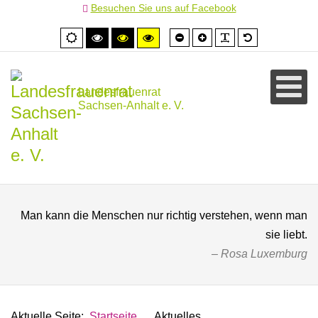
Besuchen Sie uns auf Facebook
Schrift
Schrift
PLG_SYSTEM
Standardschr
Normale
Hoher
Hoher
Hoher
kleiner
größer
Ansicht
Kontrast
Kontrast
Kontrast
schwarz/weiß
schwarz/gelb
gelb/schwarz
Landesfrauenrat
Sachsen-Anhalt e. V.
Man kann die Menschen nur richtig verstehen, wenn man
sie liebt.
Rosa Luxemburg
Aktuelle Seite:
Startseite
Aktuelles