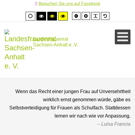
Besuchen Sie uns auf Facebook
Schrift
Schrift
PLG_SYSTEM
Standardschr
Normale
Hoher
Hoher
Hoher
kleiner
größer
Ansicht
Kontrast
Kontrast
Kontrast
schwarz/weiß
schwarz/gelb
gelb/schwarz
Landesfrauenrat
Sachsen-Anhalt e. V.
Wenn das Recht einer jungen Frau auf Unversehrtheit
wirklich ernst genommen würde, gäbe es
Selbstverteidigung für Frauen als Schulfach. Stattdessen
lernen wir nach wie vor Anpassung.
Luisa Francia