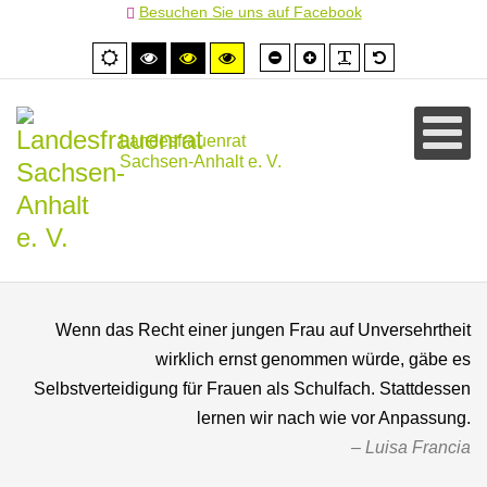
Besuchen Sie uns auf Facebook
Schrift
Schrift
PLG_SYSTEM
Standardschr
Normale
Hoher
Hoher
Hoher
kleiner
größer
Ansicht
Kontrast
Kontrast
Kontrast
schwarz/weiß
schwarz/gelb
gelb/schwarz
Landesfrauenrat
Sachsen-Anhalt e. V.
Wenn das Recht einer jungen Frau auf Unversehrtheit
wirklich ernst genommen würde, gäbe es
Selbstverteidigung für Frauen als Schulfach. Stattdessen
lernen wir nach wie vor Anpassung.
Luisa Francia