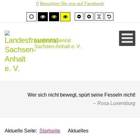
Besuchen Sie uns auf Facebook
Schrift
Schrift
PLG_SYSTEM
Standardschr
Normale
Hoher
Hoher
Hoher
kleiner
größer
Ansicht
Kontrast
Kontrast
Kontrast
schwarz/weiß
schwarz/gelb
gelb/schwarz
Landesfrauenrat
Sachsen-Anhalt e. V.
Wer sich nicht bewegt, spürt seine Fesseln nicht!
Rosa Luxemburg
Aktuelle Seite:
Startseite
Aktuelles