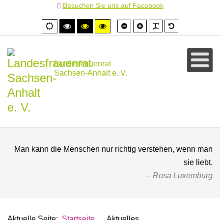
Besuchen Sie uns auf Facebook
Schrift
Schrift
PLG_SYSTEM
Standardschr
Normale
Hoher
Hoher
Hoher
kleiner
größer
Ansicht
Kontrast
Kontrast
Kontrast
schwarz/weiß
schwarz/gelb
gelb/schwarz
Landesfrauenrat
Sachsen-Anhalt e. V.
Man kann die Menschen nur richtig verstehen, wenn man
sie liebt.
Rosa Luxemburg
Aktuelle Seite:
Startseite
Aktuelles