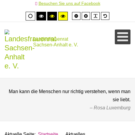
Besuchen Sie uns auf Facebook
Schrift
Schrift
PLG_SYSTEM
Standardschr
Normale
Hoher
Hoher
Hoher
kleiner
größer
Ansicht
Kontrast
Kontrast
Kontrast
schwarz/weiß
schwarz/gelb
gelb/schwarz
Landesfrauenrat
Sachsen-Anhalt e. V.
Man kann die Menschen nur richtig verstehen, wenn man
sie liebt.
Rosa Luxemburg
Aktuelle Seite:
Startseite
Aktuelles