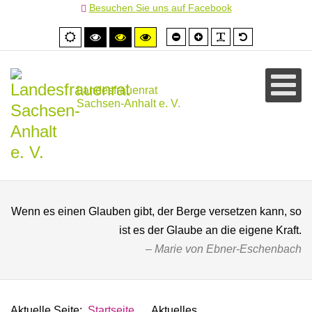
Besuchen Sie uns auf Facebook
Schrift
Schrift
PLG_SYSTEM
Standardschr
Normale
Hoher
Hoher
Hoher
kleiner
größer
Ansicht
Kontrast
Kontrast
Kontrast
schwarz/weiß
schwarz/gelb
gelb/schwarz
Landesfrauenrat
Sachsen-Anhalt e. V.
Wenn es einen Glauben gibt, der Berge versetzen kann, so
ist es der Glaube an die eigene Kraft.
Marie von Ebner-Eschenbach
Aktuelle Seite:
Startseite
Aktuelles