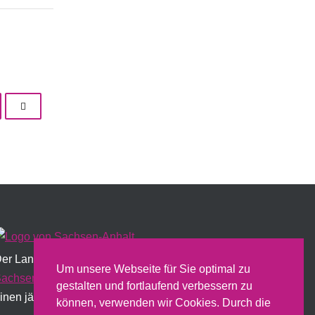
er Landesfrauenrat wird institutionell vom Land
Um unsere Webseite für Sie optimal zu
achsen-Anhalt
gefördert und erstellt dazu u.a.
gestalten und fortlaufend verbessern zu
inen jährlichen Sachbericht.
können, verwenden wir Cookies. Durch die