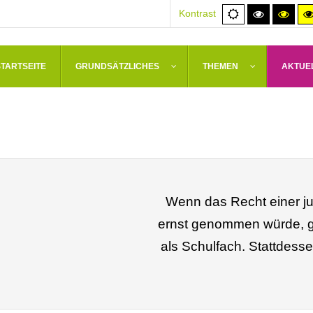
Normale
Hoher
Hoh
Kontrast
Ansicht
Kontrast
Kont
schwarz/
schw
STARTSEITE
GRUNDSÄTZLICHES
THEMEN
AKTUE
Wenn das Recht einer ju
ernst genommen würde, gä
als Schulfach. Stattdess