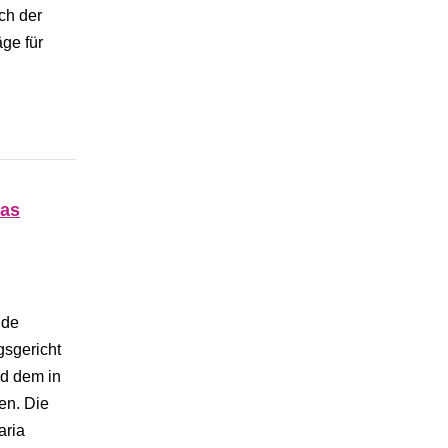
ch der
ge für
das
nde
gsgericht
nd dem in
en. Die
aria