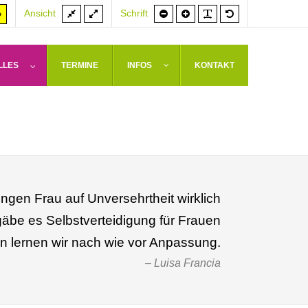
Feste
Volle
Schrift
Schrift
PLG_SYSTEM_J
Standardschrif
er
Hoher
Ansicht
Schrift
Breite
Breite
kleiner
größer
rast
Kontrast
weiß
arz/gelb
gelb/schwarz
LLES
TERMINE
INFOS
KONTAKT
ngen Frau auf Unversehrtheit wirklich
be es Selbstverteidigung für Frauen
en lernen wir nach wie vor Anpassung.
Luisa Francia