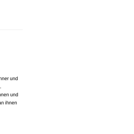
änner und
.
nnen und
an ihnen