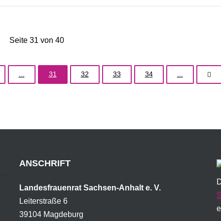
Seite 31 von 40
...
31
32
33
34
...
ANSCHRIFT
D
Landesfrauenrat Sachsen-Anhalt e. V.
S
Leiterstraße 6
e
39104 Magdeburg