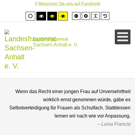
Besuchen Sie uns auf Facebook
Schrift
Schrift
PLG_SYSTEM
Standardschr
Normale
Hoher
Hoher
Hoher
kleiner
größer
Ansicht
Kontrast
Kontrast
Kontrast
schwarz/weiß
schwarz/gelb
gelb/schwarz
Landesfrauenrat
Sachsen-Anhalt e. V.
Wenn das Recht einer jungen Frau auf Unversehrtheit
wirklich ernst genommen würde, gäbe es
Selbstverteidigung für Frauen als Schulfach. Stattdessen
lernen wir nach wie vor Anpassung.
Luisa Francia