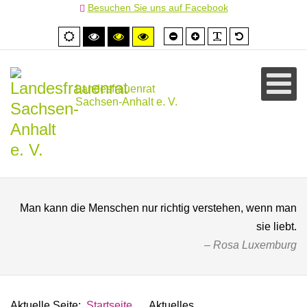
Besuchen Sie uns auf Facebook
Schrift
Schrift
PLG_SYSTEM
Standardschr
Normale
Hoher
Hoher
Hoher
kleiner
größer
Ansicht
Kontrast
Kontrast
Kontrast
schwarz/weiß
schwarz/gelb
gelb/schwarz
Landesfrauenrat
Sachsen-Anhalt e. V.
Man kann die Menschen nur richtig verstehen, wenn man
sie liebt.
Rosa Luxemburg
Aktuelle Seite:
Startseite
Aktuelles