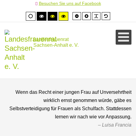
Besuchen Sie uns auf Facebook
Schrift
Schrift
PLG_SYSTEM
Standardschr
Normale
Hoher
Hoher
Hoher
kleiner
größer
Ansicht
Kontrast
Kontrast
Kontrast
schwarz/weiß
schwarz/gelb
gelb/schwarz
Landesfrauenrat
Sachsen-Anhalt e. V.
Wenn das Recht einer jungen Frau auf Unversehrtheit
wirklich ernst genommen würde, gäbe es
Selbstverteidigung für Frauen als Schulfach. Stattdessen
lernen wir nach wie vor Anpassung.
Luisa Francia