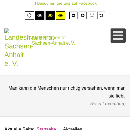
Besuchen Sie uns auf Facebook
Schrift
Schrift
PLG_SYSTEM
Standardschr
Normale
Hoher
Hoher
Hoher
kleiner
größer
Ansicht
Kontrast
Kontrast
Kontrast
schwarz/weiß
schwarz/gelb
gelb/schwarz
Landesfrauenrat
Sachsen-Anhalt e. V.
Man kann die Menschen nur richtig verstehen, wenn man
sie liebt.
Rosa Luxemburg
Aktuelle Seite:
Startseite
Aktuelles