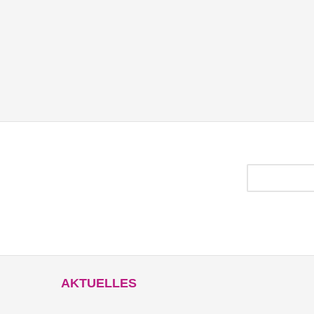
Hetzefrei!
Wir wollen ein Netz für alle. Fai
AKTUELLES