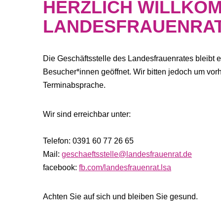
HERZLICH WILLKOM
LANDESFRAUENRAT
Alle Veröffentlichun
Die Geschäftsstelle des Landesfrauenrates bleibt e
Unter
Infos
finden Sie alle Presse
Besucher*innen geöffnet. Wir bitten jedoch um vor
Foto: Yvonne Most
Terminabsprache.
Wir sind erreichbar unter:
Telefon: 0391 60 77 26 65
Mail:
geschaeftsstelle@landesfrauenrat.de
facebook:
fb.com/landesfrauenrat.lsa
Achten Sie auf sich und bleiben Sie gesund.