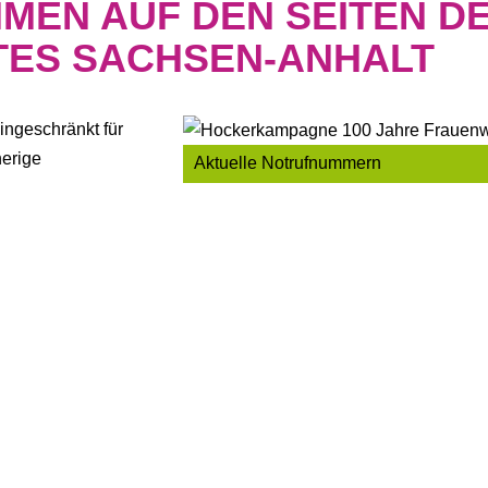
MEN AUF DEN SEITEN D
ES SACHSEN-ANHALT
gen auf einem Blick
ingeschränkt für
mitteilungen, Stellungnahmen und Materialien/ Veröffentlichun
herige
Aktuelle Notrufnummern