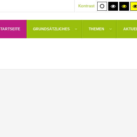
Normale
Hoher
Hoh
Kontrast
Ansicht
Kontrast
Kont
schwarz/
schw
STARTSEITE
GRUNDSÄTZLICHES
THEMEN
AKTUE